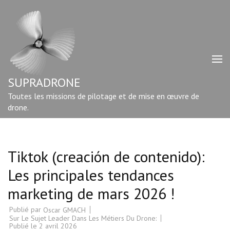
Aller
au
contenu
(Pressez
Entrée)
SUPRADRONE
Toutes les missions de pilotage et de mise en œuvre de
drone.
Tiktok (creación de contenido):
Les principales tendances
marketing de mars 2026 !
Publié par
Oscar GMACH
Sur Le Sujet Leader Dans Les Métiers Du Drone:
Publié le
2 avril 2026