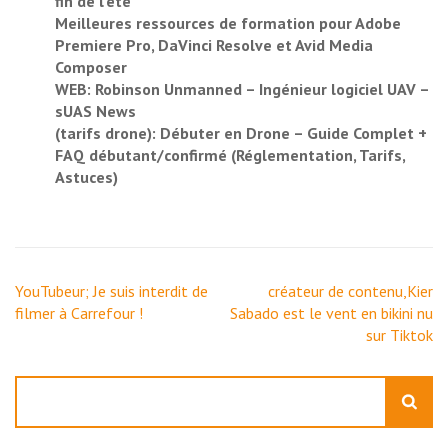
fin de l’été
Meilleures ressources de formation pour Adobe
Premiere Pro, DaVinci Resolve et Avid Media
Composer
WEB: Robinson Unmanned – Ingénieur logiciel UAV –
sUAS News
(tarifs drone): Débuter en Drone – Guide Complet +
FAQ débutant/confirmé (Réglementation, Tarifs,
Astuces)
Navigation
YouTubeur; Je suis interdit de
créateur de contenu,Kier
de
filmer à Carrefour !
Sabado est le vent en bikini nu
l’article
sur Tiktok
Rechercher