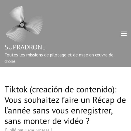
Aller
au
contenu
(Pressez
Entrée)
SUPRADRONE
Toutes les missions de pilotage et de mise en œuvre de
drone.
Tiktok (creación de contenido):
Vous souhaitez faire un Récap de
l’année sans vous enregistrer,
sans monter de vidéo ?
Publié par
Oscar GMACH