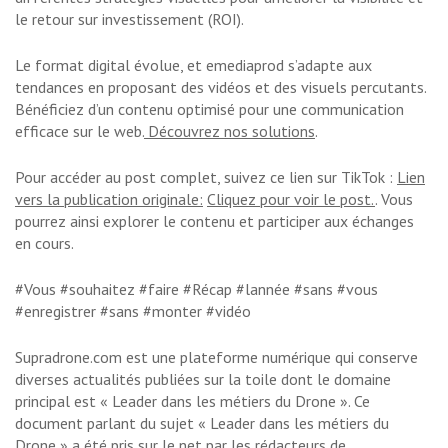
le retour sur investissement (ROI).
Le format digital évolue, et emediaprod s’adapte aux
tendances en proposant des vidéos et des visuels percutants.
Bénéficiez d’un contenu optimisé pour une communication
efficace sur le web.
Découvrez nos solutions
.
Pour accéder au post complet, suivez ce lien sur TikTok :
Lien
vers la publication originale:
Cliquez pour voir le post.
. Vous
pourrez ainsi explorer le contenu et participer aux échanges
en cours.
#Vous #souhaitez #faire #Récap #lannée #sans #vous
#enregistrer #sans #monter #vidéo
Supradrone.com est une plateforme numérique qui conserve
diverses actualités publiées sur la toile dont le domaine
principal est « Leader dans les métiers du Drone ». Ce
document parlant du sujet « Leader dans les métiers du
Drone » a été pris sur le net par les rédacteurs de