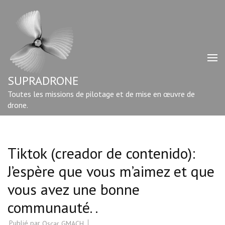
Aller
au
contenu
(Pressez
Entrée)
SUPRADRONE
Toutes les missions de pilotage et de mise en œuvre de
drone.
Tiktok (creador de contenido):
J’espère que vous m’aimez et que
vous avez une bonne
communauté. .
Publié par
Oscar GMACH