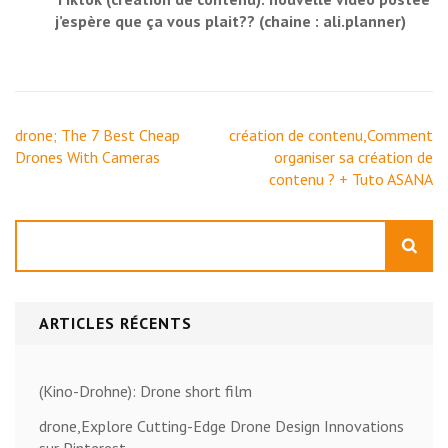
j’espère que ça vous plait?? (chaine : ali.planner)
Navigation
drone; The 7 Best Cheap
création de contenu,Comment
de
Drones With Cameras
organiser sa création de
l’article
contenu ? + Tuto ASANA
Rechercher
ARTICLES RÉCENTS
(Kino-Drohne): Drone short film
drone,Explore Cutting-Edge Drone Design Innovations