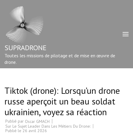
Aller
au
contenu
(Pressez
Entrée)
SUPRADRONE
Toutes les missions de pilotage et de mise en œuvre de
drone.
Tiktok (drone): Lorsqu’un drone
russe aperçoit un beau soldat
ukrainien, voyez sa réaction
Publié par
Oscar GMACH
Sur Le Sujet Leader Dans Les Métiers Du Drone:
Publié le
26 avril 2026