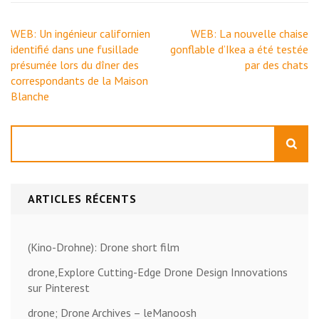
Navigation
WEB: Un ingénieur californien
WEB: La nouvelle chaise
de
identifié dans une fusillade
gonflable d’Ikea ​​a été testée
l’article
présumée lors du dîner des
par des chats
correspondants de la Maison
Blanche
Rechercher
ARTICLES RÉCENTS
(Kino-Drohne): Drone short film
drone,Explore Cutting-Edge Drone Design Innovations
sur Pinterest
drone; Drone Archives – leManoosh