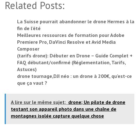
Related Posts:
La Suisse pourrait abandonner le drone Hermes à la
fin de l’été
Meilleures ressources de formation pour Adobe
Premiere Pro, DaVinci Resolve et Avid Media
Composer
(tarifs drone): Débuter en Drone – Guide Complet +
FAQ débutant/confirmé (Réglementation, Tarifs,
Astuces)
drone tournage,DJI néo : un drone à 200€, qu’est-ce
que ça vaut ?
A lire sur le même sujet:
drone; Un pilote de drone
testant son appareil photo dans une chaîne de
montagnes isolée capture quelque chose