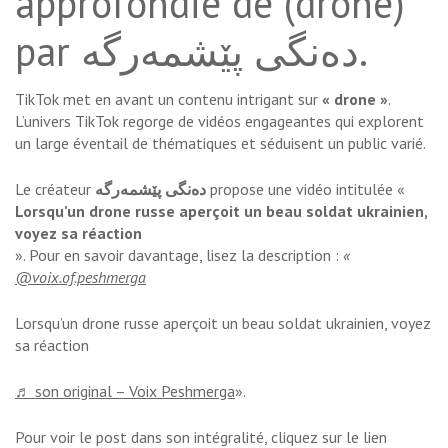
approfondie de (drone)
par دەنگی پێشمەرگە.
TikTok met en avant un contenu intrigant sur
« drone »
.
L’univers TikTok regorge de vidéos engageantes qui explorent
un large éventail de thématiques et séduisent un public varié.
Le créateur
دەنگی پێشمەرگە
propose une vidéo intitulée «
Lorsqu’un drone russe aperçoit un beau soldat ukrainien,
voyez sa réaction
». Pour en savoir davantage, lisez la description :
«
@voix.of.peshmerga
Lorsqu’un drone russe aperçoit un beau soldat ukrainien, voyez
sa réaction
♬ son original – Voix Peshmerga
».
Pour voir le post dans son intégralité, cliquez sur le lien