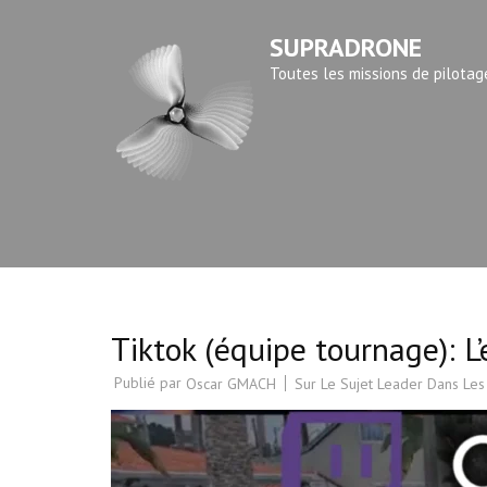
Aller
SUPRADRONE
au
contenu
Toutes les missions de pilotag
(Pressez
Entrée)
Tiktok (équipe tournage): L’
Publié par
Sur Le Sujet Leader Dans Les
Oscar GMACH