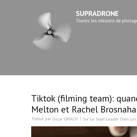
Aller
SUPRADRONE
au
contenu
Toutes les missions de pilotag
(Pressez
Entrée)
Tiktok (filming team): quan
Melton et Rachel Brosnaha
Publié par
Sur Le Sujet Leader Dans Les
Oscar GMACH