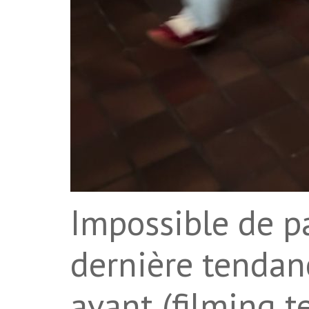
Impossible de pa
dernière tendan
avant (filming t