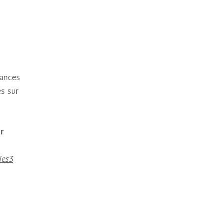
dances
s sur
r
es3