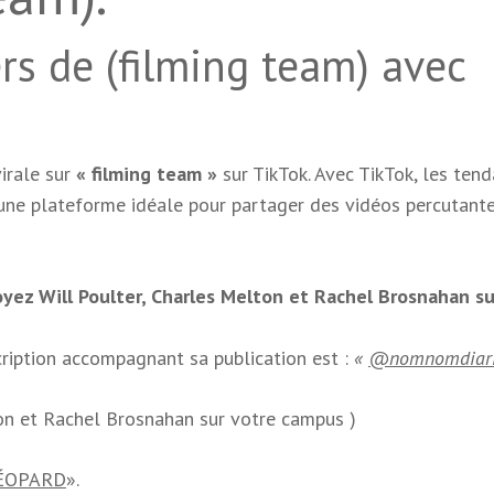
rs de (filming team) avec
virale sur
« filming team »
sur TikTok. Avec TikTok, les ten
une plateforme idéale pour partager des vidéos percutante
yez Will Poulter, Charles Melton et Rachel Brosnahan su
cription accompagnant sa publication est :
«
@nomnomdiari
on et Rachel Brosnahan sur votre campus )
ÉOPARD
».