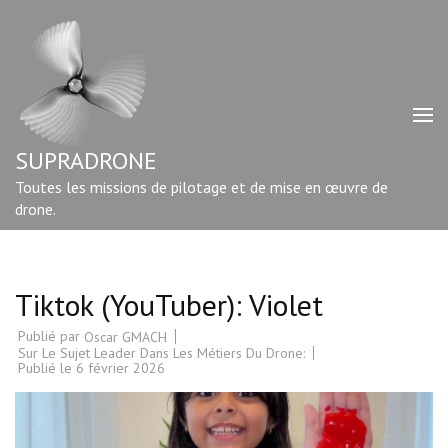
Aller
au
contenu
(Pressez
Entrée)
SUPRADRONE
Toutes les missions de pilotage et de mise en œuvre de
drone.
Tiktok (YouTuber): Violet
Publié par
Oscar GMACH
Sur Le Sujet Leader Dans Les Métiers Du Drone:
Publié le
6 février 2026