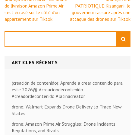
de
de livraison Amazon Prime Air
PATRIOTIQUE:Kisangani, le
l’article
s’est écrasé sur le côté d’un
gouverneur rassure après une
appartement sur Tiktok
attaque des drones sur Tiktok
Rechercher
ARTICLES RÉCENTS
(creación de contenido): Aprende a crear contenido para
este 2026🎀 #creaciondecontenido
#creadordecontenido #latinacreator
drone; Walmart Expands Drone Delivery to Three New
States
drone; Amazon Prime Air Struggles: Drone Incidents,
Regulations, and Rivals