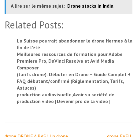
A lire sur le même sujet:
Drone stocks in India
Related Posts:
La Suisse pourrait abandonner le drone Hermes à la
fin de l’été
Meilleures ressources de formation pour Adobe
Premiere Pro, DaVinci Resolve et Avid Media
Composer
(tarifs drone): Débuter en Drone – Guide Complet +
FAQ débutant/confirmé (Réglementation, Tarifs,
Astuces)
production audiovisuelle,Avoir sa société de
production vidéo [Devenir pro de la vidéo]
Navigation
drone,DRONE À BAS ! Un drone
drone,ÉVEIL