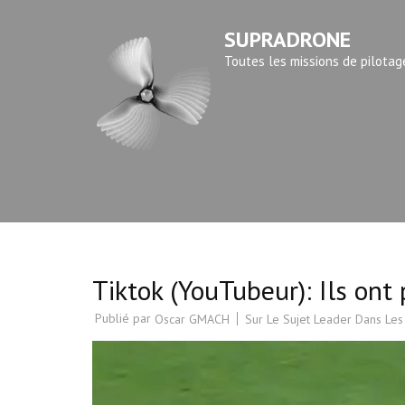
Aller
SUPRADRONE
au
contenu
Toutes les missions de pilotag
(Pressez
Entrée)
Tiktok (YouTubeur): Ils ont
Publié par
Sur Le Sujet Leader Dans Les
Oscar GMACH