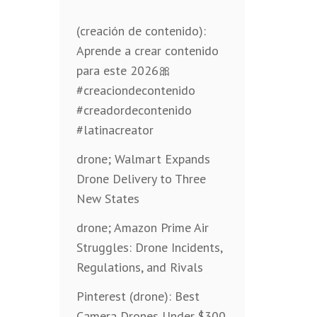
(creación de contenido):
Aprende a crear contenido
para este 2026🎀
#creaciondecontenido
#creadordecontenido
#latinacreator
drone; Walmart Expands
Drone Delivery to Three
New States
drone; Amazon Prime Air
Struggles: Drone Incidents,
Regulations, and Rivals
Pinterest (drone): Best
Camera Drones Under $300