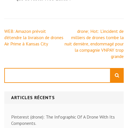
Navigation
WEB: Amazon prévoit
drone; Hot: L’incident de
de
d’étendre la livraison de drones
milliers de drones tombe la
l’article
Air Prime à Kansas City
nuit dernière, endommagé pour
la compagnie VNPAY trop
grande
Rechercher
ARTICLES RÉCENTS
Pinterest (drone): The Infographic Of A Drone With Its
Components.