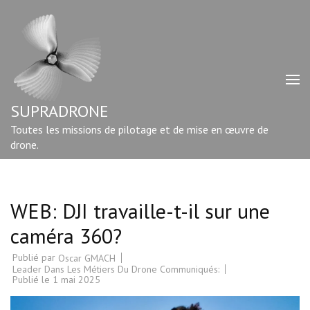
Aller
au
contenu
(Pressez
Entrée)
SUPRADRONE
Toutes les missions de pilotage et de mise en œuvre de
drone.
WEB: DJI travaille-t-il sur une
caméra 360?
Publié par
Oscar GMACH
Leader Dans Les Métiers Du Drone Communiqués:
Publié le
1 mai 2025