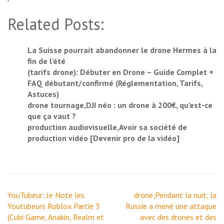
Related Posts:
La Suisse pourrait abandonner le drone Hermes à la
fin de l’été
(tarifs drone): Débuter en Drone – Guide Complet +
FAQ débutant/confirmé (Réglementation, Tarifs,
Astuces)
drone tournage,DJI néo : un drone à 200€, qu’est-ce
que ça vaut ?
production audiovisuelle,Avoir sa société de
production vidéo [Devenir pro de la vidéo]
Navigation
YouTubeur; Je Note les
drone,Pendant la nuit, la
de
Youtubeurs Roblox Partie 3
Russie a mené une attaque
l’article
(Cubi Game, Anakin, Realm et
avec des drones et des