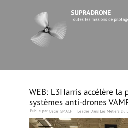
Aller
SUPRADRONE
au
contenu
Toutes les missions de pilotag
(Pressez
Entrée)
WEB: L3Harris accélère la 
systèmes anti-drones VAMP
Publié par
Leader Dans Les Métiers Du
Oscar GMACH