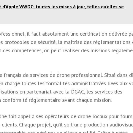
 d’Apple WWDC: toutes les mises à jour, telles qu’elles se
essionnel, il faut absolument une certification délivrée pa
s protocoles de sécurité, la maîtrise des réglementations 
 à ces compétences, on peut réaliser des missions légaleme
français de services de drone professionnel. Situé dans d
n charge toutes les formalités administratives liées aux v
isations en partenariat avec la DGAC, les services des
la conformité réglementaire avant chaque mission.
ne fait appel à ses opérateurs de drone locaux pour fourn
clients. Chaque projet, qu’il soit une production audiovisue
rtographie, est géré par un pilote qualifié. Grâce à cette