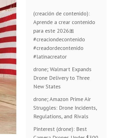
(creación de contenido):
Aprende a crear contenido
para este 2026🎀
#creaciondecontenido
#creadordecontenido
#latinacreator
drone; Walmart Expands
Drone Delivery to Three
New States
drone; Amazon Prime Air
Struggles: Drone Incidents,
Regulations, and Rivals
Pinterest (drone): Best
Camera Drones Under $300