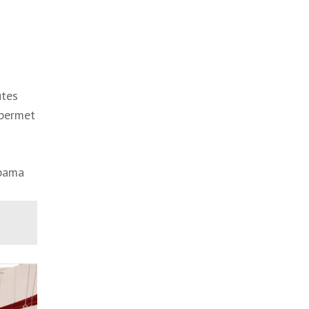
utes
permet
abama