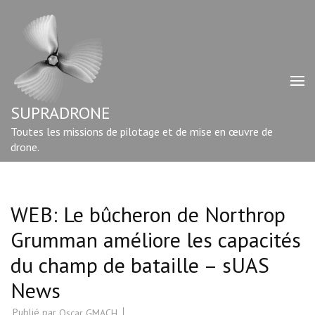
Aller
au
contenu
(Pressez
Entrée)
SUPRADRONE
Toutes les missions de pilotage et de mise en œuvre de
drone.
WEB: Le bûcheron de Northrop
Grumman améliore les capacités
du champ de bataille – sUAS
News
Publié par
Oscar GMACH