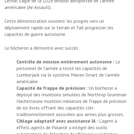
Lethal Eagle de la 101e division aéroportée de l’armée
américaine (Air Assault).
Cette démonstration soutient les progrès vers un
déploiement rapide sur le terrain et fait progresser les
capacités de guerre autonome.
Le bûcheron a démontré avec succès :
Contrôle de mission entièrement autonome :
Le
personnel de l’armée a testé les capacités de
Lumberjack via le système Maven Smart de l’armée
américaine.
Capacité de frappe de précision :
Un bûcheron a
déployé des munitions simulées de Northrop Grumman
Hachette
une munition miniature de frappe de précision
de six livres offrant des capacités clés
traditionnellement associées aux armes plus grosses.
Ciblage adaptatif avec assistance IA :
L’agent à
effets agents de Palantir a intégré des outils
automatisés de détection de cibles pour s’adapter