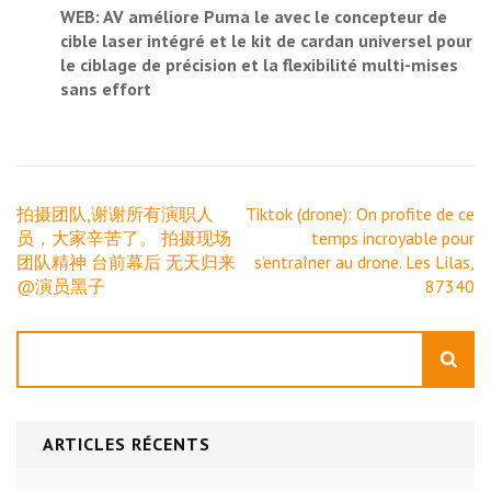
WEB: AV améliore Puma le avec le concepteur de
cible laser intégré et le kit de cardan universel pour
le ciblage de précision et la flexibilité multi-mises
sans effort
Navigation
拍摄团队,谢谢所有演职人
Tiktok (drone): On profite de ce
de
员，大家辛苦了。 拍摄现场
temps incroyable pour
l’article
团队精神 台前幕后 无天归来
s’entraîner au drone. Les Lilas,
@演员黑子
87340
Rechercher
ARTICLES RÉCENTS