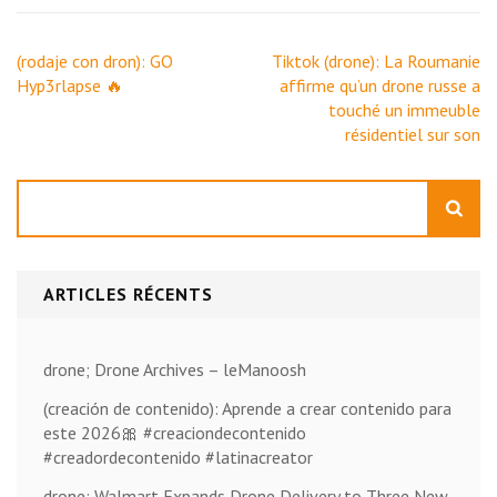
Navigation
(rodaje con dron): GO
Tiktok (drone): La Roumanie
de
Hyp3rlapse 🔥
affirme qu’un drone russe a
l’article
touché un immeuble
résidentiel sur son
Rechercher
ARTICLES RÉCENTS
drone; Drone Archives – leManoosh
(creación de contenido): Aprende a crear contenido para
este 2026🎀 #creaciondecontenido
#creadordecontenido #latinacreator
drone; Walmart Expands Drone Delivery to Three New