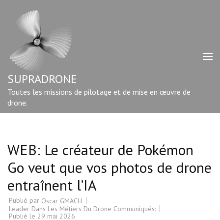
Aller
au
contenu
(Pressez
Entrée)
SUPRADRONE
Toutes les missions de pilotage et de mise en œuvre de
drone.
WEB: Le créateur de Pokémon
Go veut que vos photos de drone
entraînent l’IA
Publié par
Oscar GMACH
Leader Dans Les Métiers Du Drone Communiqués:
Publié le
29 mai 2026