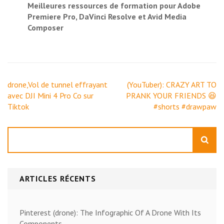
Meilleures ressources de formation pour Adobe
Premiere Pro, DaVinci Resolve et Avid Media
Composer
Navigation
drone,Vol de tunnel effrayant
(YouTuber): CRAZY ART TO
de
avec DJI Mini 4 Pro Co sur
PRANK YOUR FRIENDS 😆
l’article
Tiktok
#shorts #drawpaw
Rechercher
ARTICLES RÉCENTS
Pinterest (drone): The Infographic Of A Drone With Its
Components.