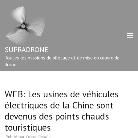
Aller
au
contenu
(Pressez
Entrée)
SUPRADRONE
Toutes les missions de pilotage et de mise en œuvre de
drone.
WEB: Les usines de véhicules
électriques de la Chine sont
devenus des points chauds
touristiques
Publié par
Oscar GMACH