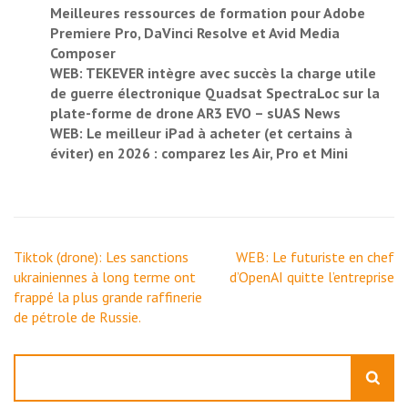
Meilleures ressources de formation pour Adobe
Premiere Pro, DaVinci Resolve et Avid Media
Composer
WEB: TEKEVER intègre avec succès la charge utile
de guerre électronique Quadsat SpectraLoc sur la
plate-forme de drone AR3 EVO – sUAS News
WEB: Le meilleur iPad à acheter (et certains à
éviter) en 2026 : comparez les Air, Pro et Mini
Navigation
Tiktok (drone): Les sanctions
WEB: Le futuriste en chef
de
ukrainiennes à long terme ont
d’OpenAI quitte l’entreprise
l’article
frappé la plus grande raffinerie
de pétrole de Russie.
Rechercher