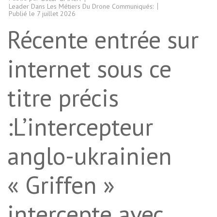
Leader Dans Les Métiers Du Drone Communiqués:
Publié le
7 juillet 2026
Récente entrée sur
internet sous ce
titre précis
:L’intercepteur
anglo-ukrainien
« Griffen »
intercepte avec