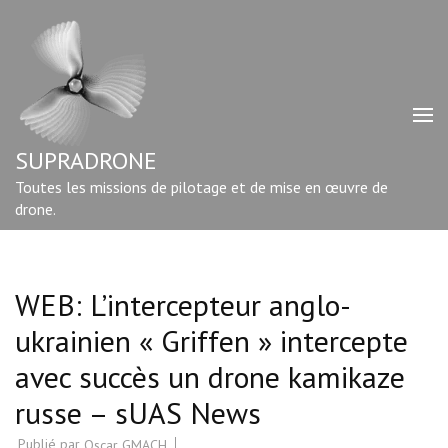
Aller
au
contenu
(Pressez
Entrée)
SUPRADRONE
Toutes les missions de pilotage et de mise en œuvre de
drone.
WEB: L’intercepteur anglo-
ukrainien « Griffen » intercepte
avec succès un drone kamikaze
russe – sUAS News
Publié par
Oscar GMACH