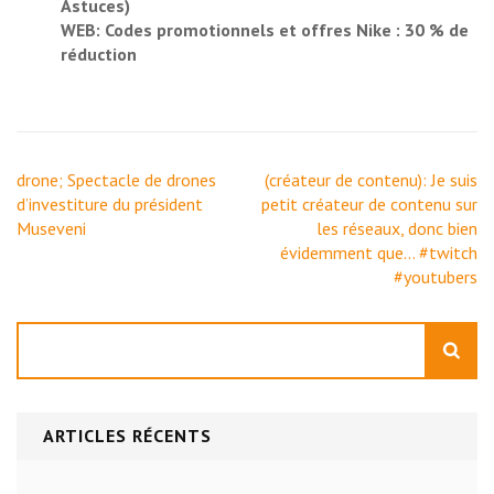
Astuces)
WEB: Codes promotionnels et offres Nike : 30 % de
réduction
Navigation
drone; Spectacle de drones
(créateur de contenu): Je suis
de
d’investiture du président
petit créateur de contenu sur
l’article
Museveni
les réseaux, donc bien
évidemment que… #twitch
#youtubers
Rechercher
ARTICLES RÉCENTS