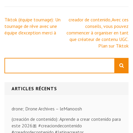
Navigation
Tiktok (équipe tournage): Un
creador de contenido,Avec ces
de
tournage de rêve avec une
conseils, vous pouvez
l’article
équipe d’exception merci à
commencer à organiser en tant
que créateur de contenu UGC.
Plan sur Tiktok
Rechercher
ARTICLES RÉCENTS
drone; Drone Archives – leManoosh
(creación de contenido): Aprende a crear contenido para
este 2026🎀 #creaciondecontenido
#creadordecontenido #latinacreator