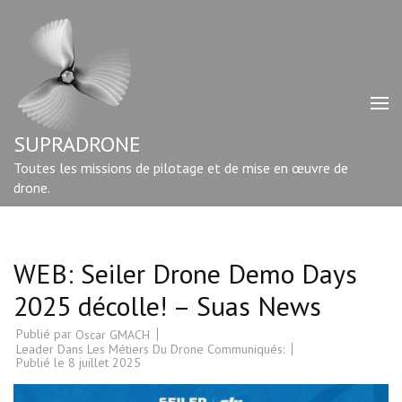
Aller
au
contenu
(Pressez
Entrée)
SUPRADRONE
Toutes les missions de pilotage et de mise en œuvre de
drone.
WEB: Seiler Drone Demo Days
2025 décolle! – Suas News
Publié par
Oscar GMACH
Leader Dans Les Métiers Du Drone Communiqués:
Publié le
8 juillet 2025