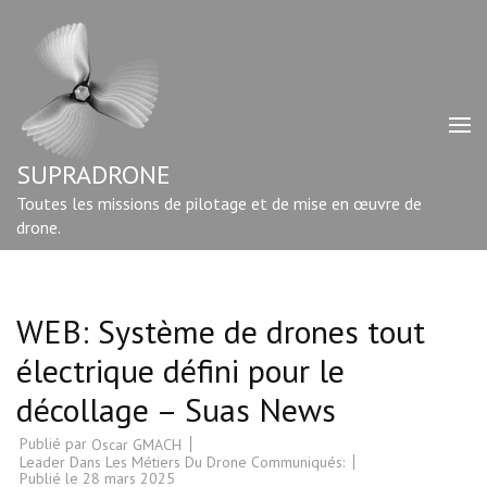
Aller
au
contenu
(Pressez
Entrée)
SUPRADRONE
Toutes les missions de pilotage et de mise en œuvre de
drone.
WEB: Système de drones tout
électrique défini pour le
décollage – Suas News
Publié par
Oscar GMACH
Leader Dans Les Métiers Du Drone Communiqués:
Publié le
28 mars 2025