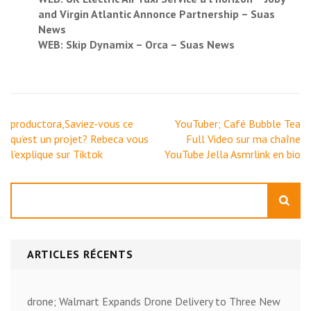
and Virgin Atlantic Annonce Partnership – Suas
News
WEB: Skip Dynamix – Orca – Suas News
Navigation
productora,Saviez-vous ce
YouTuber; Café Bubble Tea
de
qu’est un projet? Rebeca vous
Full Video sur ma chaîne
l’article
l’explique sur Tiktok
YouTube Jella Asmrlink en bio
Rechercher
ARTICLES RÉCENTS
drone; Walmart Expands Drone Delivery to Three New