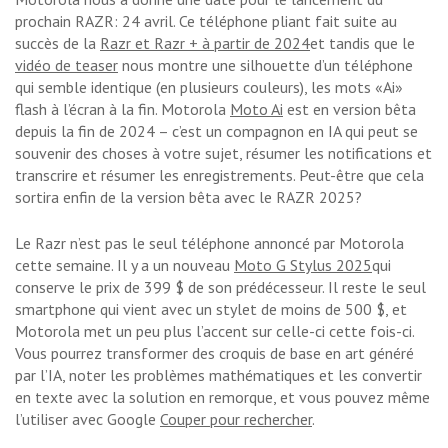
prochain RAZR: 24 avril. Ce téléphone pliant fait suite au
succès de la
Razr et Razr + à partir de 2024
et tandis que le
vidéo de teaser
nous montre une silhouette d’un téléphone
qui semble identique (en plusieurs couleurs), les mots «Ai»
flash à l’écran à la fin. Motorola
Moto Ai
est en version bêta
depuis la fin de 2024 – c’est un compagnon en IA qui peut se
souvenir des choses à votre sujet, résumer les notifications et
transcrire et résumer les enregistrements. Peut-être que cela
sortira enfin de la version bêta avec le RAZR 2025?
Le Razr n’est pas le seul téléphone annoncé par Motorola
cette semaine. Il y a un nouveau
Moto G Stylus 2025
qui
conserve le prix de 399 $ de son prédécesseur. Il reste le seul
smartphone qui vient avec un stylet de moins de 500 $, et
Motorola met un peu plus l’accent sur celle-ci cette fois-ci.
Vous pourrez transformer des croquis de base en art généré
par l’IA, noter les problèmes mathématiques et les convertir
en texte avec la solution en remorque, et vous pouvez même
l’utiliser avec Google
Couper pour rechercher
.