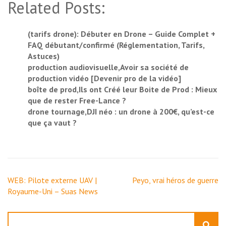
Related Posts:
(tarifs drone): Débuter en Drone – Guide Complet +
FAQ débutant/confirmé (Réglementation, Tarifs,
Astuces)
production audiovisuelle,Avoir sa société de
production vidéo [Devenir pro de la vidéo]
boîte de prod,Ils ont Créé leur Boite de Prod : Mieux
que de rester Free-Lance ?
drone tournage,DJI néo : un drone à 200€, qu’est-ce
que ça vaut ?
Navigation
WEB: Pilote externe UAV |
Peyo, vrai héros de guerre
de
Royaume-Uni – Suas News
l’article
Rechercher