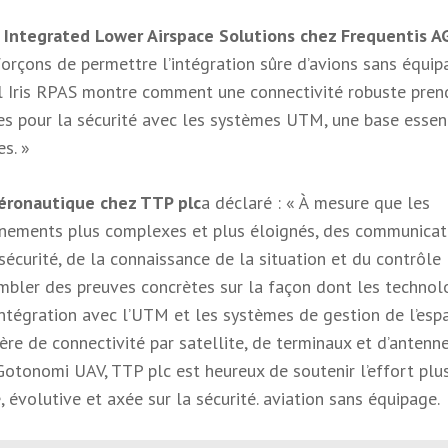
s Integrated Lower Airspace Solutions chez Frequentis AG
orçons de permettre l’intégration sûre d’avions sans équip
vol Iris RPAS montre comment une connectivité robuste pren
ues pour la sécurité avec les systèmes UTM, une base essen
s. »
éronautique chez TTP plc
a déclaré : « À mesure que les
nements plus complexes et plus éloignés, des communicat
sécurité, de la connaissance de la situation et du contrôle
embler des preuves concrètes sur la façon dont les technol
intégration avec l’UTM et les systèmes de gestion de l’esp
ière de connectivité par satellite, de terminaux et d’antenn
otonomi UAV, TTP plc est heureux de soutenir l’effort plu
, évolutive et axée sur la sécurité. aviation sans équipage.