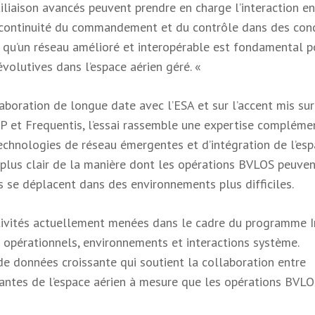
iliaison avancés peuvent prendre en charge l’interaction e
la continuité du commandement et du contrôle dans des con
nt qu’un réseau amélioré et interopérable est fondamental p
évolutives dans l’espace aérien géré. «
laboration de longue date avec l’ESA et sur l’accent mis sur
TP et Frequentis, l’essai rassemble une expertise compléme
technologies de réseau émergentes et d’intégration de l’es
u plus clair de la manière dont les opérations BVLOS peuven
es se déplacent dans des environnements plus difficiles.
ctivités actuellement menées dans le cadre du programme I
 opérationnels, environnements et interactions système.
de données croissante qui soutient la collaboration entre
renantes de l’espace aérien à mesure que les opérations BVL