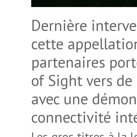
Dernière interve
cette appellatio
partenaires por
of Sight vers d
avec une démon
connectivité in
Les gros titres à la 