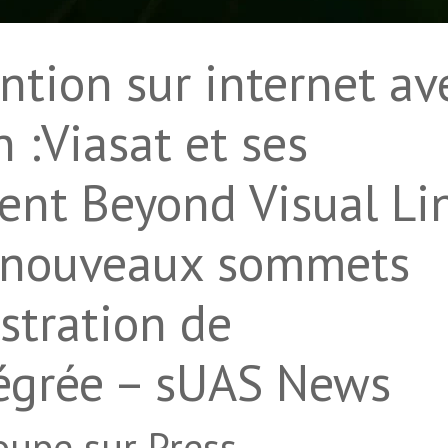
ntion sur internet av
n :Viasat et ses
tent Beyond Visual Li
e nouveaux sommets
stration de
tégrée – sUAS News
loupe sur Press