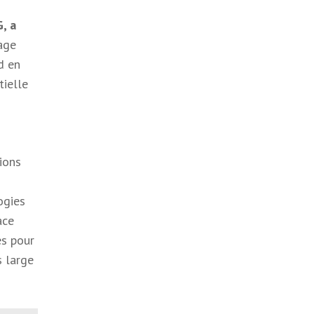
, a
age
d en
tielle
ions
ogies
ace
es pour
s large