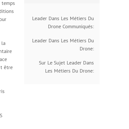
n temps
ditions
Leader Dans Les Métiers Du
our
Drone Communiqués:
Leader Dans Les Métiers Du
 la
Drone:
ntaire
pace
Sur Le Sujet Leader Dans
t être
Les Métiers Du Drone:
ris
OS