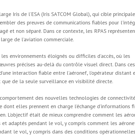
arge Iris de l’ESA (Iris SATCOM Global), qui cible principa
sembler des preuves de communications fiables pour l’intég
agé et non séparé. Dans ce contexte, les RPAS représenten
large de l’aviation commerciale.
les environnements éloignés ou difficiles d’accès, où les
vres précises au-delà du contrôle visuel direct. Dans ces
une interaction fiable entre l’aéronef, l’opérateur distant 
que de la seule surveillance en visibilité directe.
du comportement des nouvelles technologies de connectivit
e dont elles prennent en charge l’échange d’informations f
ien. L’objectif était de mieux comprendre comment les aéro
és et adaptés pendant le vol, y compris comment les aérone
ndant le vol, y compris dans des conditions opérationnelle