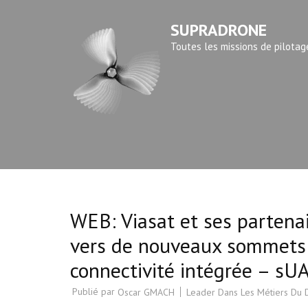
Aller
SUPRADRONE
au
contenu
Toutes les missions de pilotag
(Pressez
Entrée)
WEB: Viasat et ses partenai
vers de nouveaux sommets
connectivité intégrée – s
Publié par
Leader Dans Les Métiers Du
Oscar GMACH