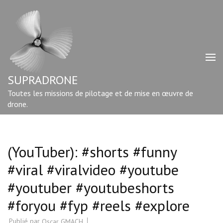
Aller
au
contenu
(Pressez
Entrée)
SUPRADRONE
Toutes les missions de pilotage et de mise en œuvre de
drone.
(YouTuber): #shorts #funny
#viral #viralvideo #youtube
#youtuber #youtubeshorts
#foryou #fyp #reels #explore
Publié par
Oscar GMACH