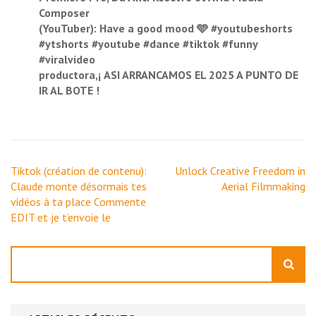
Composer
(YouTuber): Have a good mood 🩵 #youtubeshorts
#ytshorts #youtube #dance #tiktok #funny
#viralvideo
productora,¡ ASI ARRANCAMOS EL 2025 A PUNTO DE
IR AL BOTE !
Navigation
Tiktok (création de contenu):
Unlock Creative Freedom in
de
Claude monte désormais tes
Aerial Filmmaking
l’article
vidéos à ta place Commente
EDIT et je t’envoie le
Rechercher