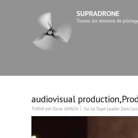
Aller
SUPRADRONE
au
contenu
Toutes les missions de pilotag
(Pressez
Entrée)
audiovisual production,Pro
Publié par
Sur Le Sujet Leader Dans Les
Oscar GMACH