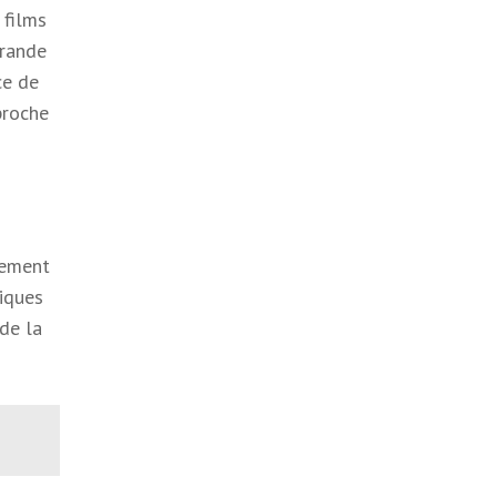
 films
grande
ce de
proche
lement
tiques
 de la