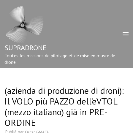
Aller
au
contenu
(Pressez
Entrée)
SUPRADRONE
Toutes les missions de pilotage et de mise en œuvre de
drone.
(azienda di produzione di droni):
Il VOLO più PAZZO dell’eVTOL
(mezzo italiano) già in PRE-
ORDINE
Publié par
Oscar GMACH