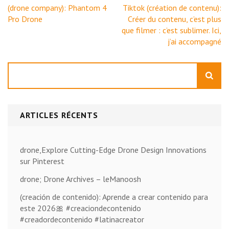
Navigation
(drone company): Phantom 4
Tiktok (création de contenu):
de
Pro Drone
Créer du contenu, c’est plus
l’article
que filmer : c’est sublimer. Ici,
j’ai accompagné
Rechercher
ARTICLES RÉCENTS
drone,Explore Cutting-Edge Drone Design Innovations
sur Pinterest
drone; Drone Archives – leManoosh
(creación de contenido): Aprende a crear contenido para
este 2026🎀 #creaciondecontenido
#creadordecontenido #latinacreator