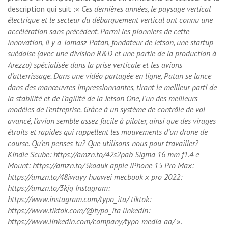
description qui suit :«
Ces dernières années, le paysage vertical
électrique et le secteur du débarquement vertical ont connu une
accélération sans précédent. Parmi les pionniers de cette
innovation, il y a Tomasz Patan, fondateur de Jetson, une startup
suédoise (avec une division R&D et une partie de la production à
Arezzo) spécialisée dans la prise verticale et les avions
d’atterrissage. Dans une vidéo partagée en ligne, Patan se lance
dans des manœuvres impressionnantes, tirant le meilleur parti de
la stabilité et de l’agilité de la Jetson One, l’un des meilleurs
modèles de l’entreprise. Grâce à un système de contrôle de vol
avancé, l’avion semble assez facile à piloter, ainsi que des virages
étroits et rapides qui rappellent les mouvements d’un drone de
course. Qu’en penses-tu? Que utilisons-nous pour travailler?
Kindle Scube: https://amzn.to/42s2pab Sigma 16 mm f1.4 e-
Mount: https://amzn.to/3koauk apple iPhone 15 Pro Max:
https://amzn.to/48iwayy huawei mecbook x pro 2022:
https://amzn.to/3kjq
Instagram:
https://www.instagram.com/typo_ita/ tiktok:
https://www.tiktok.com/@typo_ita linkedin:
https://www.linkedin.com/company/typo-media-aa/
».