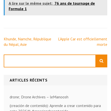
A lire sur le même sujet:
76 ans de tournage de
Formule 1
Navigation
Khunde, Namche, République
L’Apple Car est officiellement
de
du Népal, Asie
morte
l’article
Rechercher
ARTICLES RÉCENTS
drone; Drone Archives – leManoosh
(creación de contenido): Aprende a crear contenido para
este 2026🎀 #creaciondecontenido