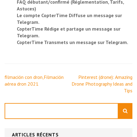
FAQ débutant/confirmé (Réglementation, Tarifs,
Astuces)
Le compte CopterTime Diffuse un message sur
Telegram.
CopterTime Rédige et partage un message sur
Telegram.
CopterTime Transmets un message sur Telegram.
Navigation
filmación con dron,Filmación
Pinterest (drone): Amazing
de
aérea dron 2021
Drone Photography Ideas and
l’article
Tips
Rechercher
ARTICLES RÉCENTS