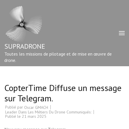
Aller
au
contenu
(Pressez
Entrée)
SUPRADRONE
Toutes les missions de pilotage et de mise en œuvre de
drone.
CopterTime Diffuse un message
sur Telegram.
Publié par
Oscar GMACH
Leader Dans Les Métiers Du Drone Communiqués:
Publié le
21 mars 2025