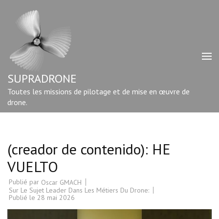
Aller
au
contenu
(Pressez
Entrée)
SUPRADRONE
Toutes les missions de pilotage et de mise en œuvre de
drone.
(creador de contenido): HE
VUELTO
Publié par
Oscar GMACH
Sur Le Sujet Leader Dans Les Métiers Du Drone:
Publié le
28 mai 2026