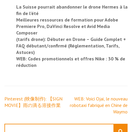
La Suisse pourrait abandonner le drone Hermes à la
fin de l’été
Meilleures ressources de formation pour Adobe
Premiere Pro, DaVinci Resolve et Avid Media
Composer
(tarifs drone): Débuter en Drone – Guide Complet +
FAQ débutant/confirmé (Réglementation, Tarifs,
Astuces)
WEB: Codes promotionnels et offres Nike : 30 % de
réduction
Navigation
Pinterest (映像制作): 【SIGN
WEB: Voici Ojai, le nouveau
de
MOVIE】雨の滴る溶接作業
robotaxi fabriqué en Chine de
l’article
Waymo
Rechercher