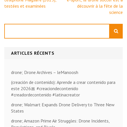
l’article
testées et examinées
découvrir à la fête de la
science
Rechercher
ARTICLES RÉCENTS
drone; Drone Archives – leManoosh
(creación de contenido): Aprende a crear contenido para
este 2026🎀 #creaciondecontenido
#creadordecontenido #latinacreator
drone; Walmart Expands Drone Delivery to Three New
States
drone; Amazon Prime Air Struggles: Drone Incidents,