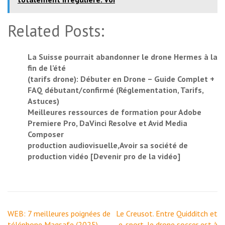
Related Posts:
La Suisse pourrait abandonner le drone Hermes à la
fin de l’été
(tarifs drone): Débuter en Drone – Guide Complet +
FAQ débutant/confirmé (Réglementation, Tarifs,
Astuces)
Meilleures ressources de formation pour Adobe
Premiere Pro, DaVinci Resolve et Avid Media
Composer
production audiovisuelle,Avoir sa société de
production vidéo [Devenir pro de la vidéo]
Navigation
WEB: 7 meilleures poignées de
Le Creusot. Entre Quidditch et
de
téléphone Magsafe (2025),
e-sport, le drone soccer est à