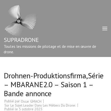
Aller
au
contenu
(Pressez
Entrée)
SUPRADRONE
Toutes les missions de pilotage et de mise en œuvre de
drone.
Drohnen-Produktionsfirma,Série
– MBARANE2.0 – Saison 1 –
Bande annonce
Publié par
Oscar GMACH
Sur Le Sujet Leader Dans Les Métiers Du Drone:
Publié le
5 octobre 2025