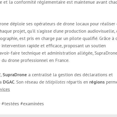
ne et la conformité réglementaire est maintenue avant cha
rone déploie ses opérateurs de drone locaux pour réaliser
aque projet, qu’il s’agisse d’une production audiovisuelle, 
graphie, est pris en charge par un pilote qualifié. Grâce à 
ne intervention rapide et efficace, proposant un soutien
avoir-faire technique et administration allégée, SupraDron
du drone professionnel en France.
l
,
SupraDrone
a centralisé la gestion des déclarations et
la
DGAC
. Son réseau de
télépilotes
répartis en
régions
perme
vices
 #testées #examinées