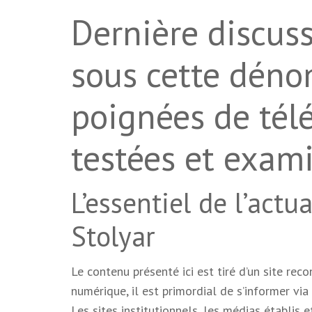
Dernière discuss
sous cette déno
poignées de tél
testées et exam
L’essentiel de l’actu
Stolyar
Le contenu présenté ici est tiré d’un site reco
numérique, il est primordial de s’informer vi
Les sites institutionnels, les médias établi