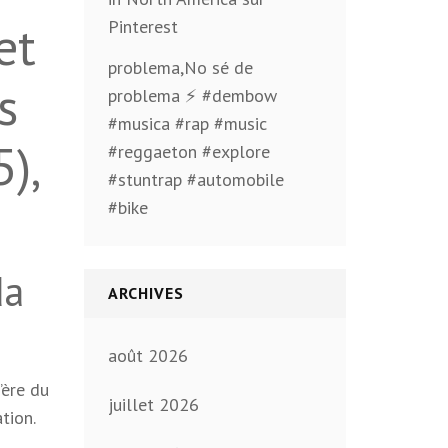
et
Pinterest
problema,No sé de
s
problema ⚡️ #dembow
#musica #rap #music
),
#reggaeton #explore
#stuntrap #automobile
#bike
da
ARCHIVES
août 2026
’ère du
juillet 2026
tion.
u