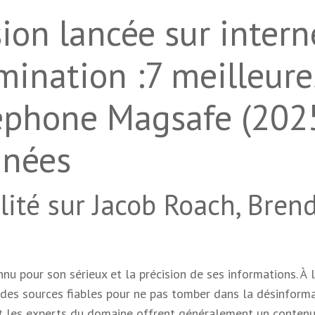
ion lancée sur intern
mination :7 meilleure
éphone Magsafe (2025
inées
alité sur Jacob Roach, Bren
nnu pour son sérieux et la précision de ses informations. À l
a des sources fiables pour ne pas tomber dans la désinforma
s et les experts du domaine offrent généralement un conten