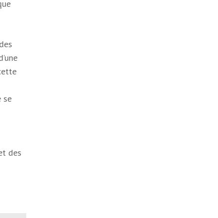
que
 des
d’une
cette
e se
t des