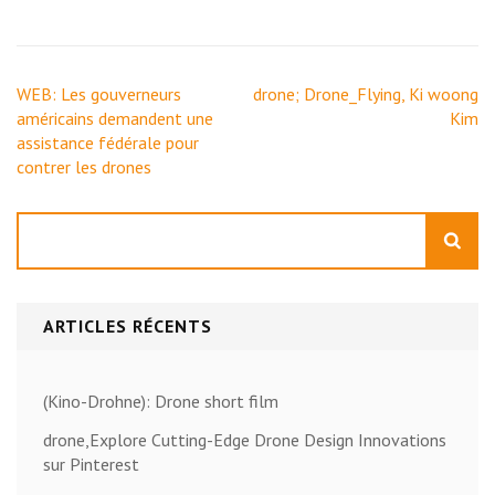
Navigation
WEB: Les gouverneurs
drone; Drone_Flying, Ki woong
de
américains demandent une
Kim
l’article
assistance fédérale pour
contrer les drones
Rechercher
ARTICLES RÉCENTS
(Kino-Drohne): Drone short film
drone,Explore Cutting-Edge Drone Design Innovations
sur Pinterest