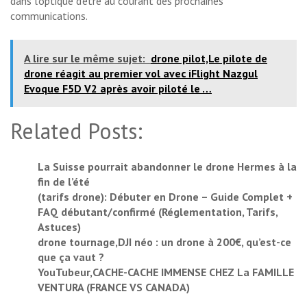
dans l’optique d’être au courant des prochaines
communications.
A lire sur le même sujet:
drone pilot,Le pilote de
drone réagit au premier vol avec iFlight Nazgul
Evoque F5D V2 après avoir piloté le …
Related Posts:
La Suisse pourrait abandonner le drone Hermes à la
fin de l’été
(tarifs drone): Débuter en Drone – Guide Complet +
FAQ débutant/confirmé (Réglementation, Tarifs,
Astuces)
drone tournage,DJI néo : un drone à 200€, qu’est-ce
que ça vaut ?
YouTubeur,CACHE-CACHE IMMENSE CHEZ La FAMILLE
VENTURA (FRANCE VS CANADA)