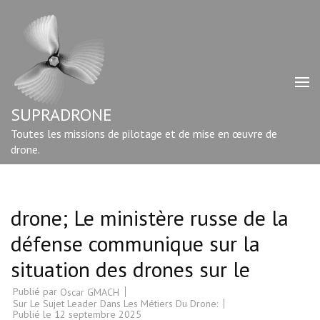
Aller
au
contenu
(Pressez
Entrée)
SUPRADRONE
Toutes les missions de pilotage et de mise en œuvre de
drone.
drone; Le ministère russe de la
défense communique sur la
situation des drones sur le
Publié par
Oscar GMACH
Sur Le Sujet Leader Dans Les Métiers Du Drone:
Publié le
12 septembre 2025