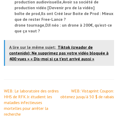
production audiovisuelle,Avoir sa société de
production vidéo [Devenir pro de la vidéo]
boîte de prod,Ils ont Créé leur Boite de Prod : Mieux
que de rester Free-Lance ?
drone tournage,DJI néo : un drone à 200€, qu’est-ce
que ça vaut ?
A lire sur le même sujet:
Tiktok (creador de
contenido): Ne supprimez pas votre vidéo bloquée à
400 vues » « Dis-moi si ça t’est arrivé aussi »
Navigation
WEB: Le laboratoire des ordres
WEB: Vistaprint Coupon:
de
HHS de RFK Jr. étudient les
obtenez jusqu’à 50 $ de rabais
l’article
maladies infectieuses
mortelles pour arrêter la
recherche