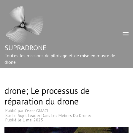
Aller
au
contenu
(Pressez
Entrée)
SUPRADRONE
Toutes les missions de pilotage et de mise en œuvre de
drone.
drone; Le processus de
réparation du drone
Publié par
Oscar GMACH
Sur Le Sujet Leader Dans Les Métiers Du Drone:
Publié le
1 mai 2025