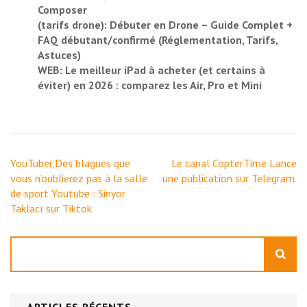
Composer
(tarifs drone): Débuter en Drone – Guide Complet +
FAQ débutant/confirmé (Réglementation, Tarifs,
Astuces)
WEB: Le meilleur iPad à acheter (et certains à
éviter) en 2026 : comparez les Air, Pro et Mini
Navigation
YouTuber,Des blagues que
Le canal CopterTime Lance
de
vous n’oublierez pas à la salle
une publication sur Telegram.
l’article
de sport Youtube : Sinyor
Taklacı sur Tiktok
Rechercher