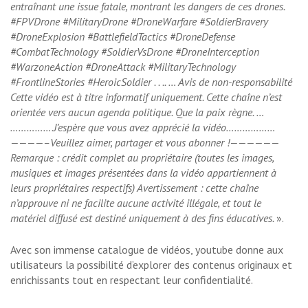
entraînant une issue fatale, montrant les dangers de ces drones.
#FPVDrone #MilitaryDrone #DroneWarfare #SoldierBravery
#DroneExplosion #BattlefieldTactics #DroneDefense
#CombatTechnology #SoldierVsDrone #DroneInterception
#WarzoneAction #DroneAttack #MilitaryTechnology
#FrontlineStories #HeroicSoldier . . .. … Avis de non-responsabilité
Cette vidéo est à titre informatif uniquement. Cette chaîne n’est
orientée vers aucun agenda politique. Que la paix règne. …
…………….J’espère que vous avez apprécié la vidéo………………
————–Veuillez aimer, partager et vous abonner !——————
Remarque : crédit complet au propriétaire (toutes les images,
musiques et images présentées dans la vidéo appartiennent à
leurs propriétaires respectifs) Avertissement : cette chaîne
n’approuve ni ne facilite aucune activité illégale, et tout le
matériel diffusé est destiné uniquement à des fins éducatives.
».
Avec son immense catalogue de vidéos, youtube donne aux
utilisateurs la possibilité d’explorer des contenus originaux et
enrichissants tout en respectant leur confidentialité.