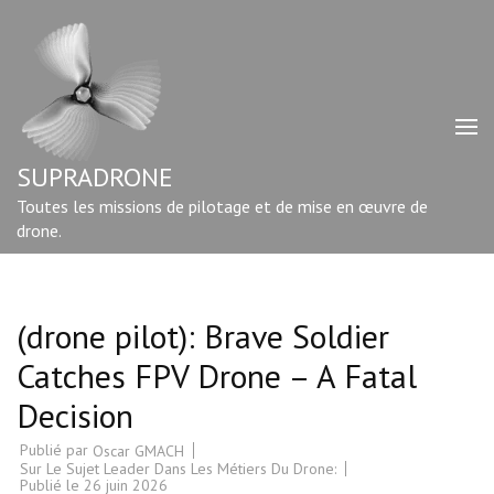
Aller
au
contenu
(Pressez
Entrée)
SUPRADRONE
Toutes les missions de pilotage et de mise en œuvre de
drone.
(drone pilot): Brave Soldier
Catches FPV Drone – A Fatal
Decision
Publié par
Oscar GMACH
Sur Le Sujet Leader Dans Les Métiers Du Drone:
Publié le
26 juin 2026