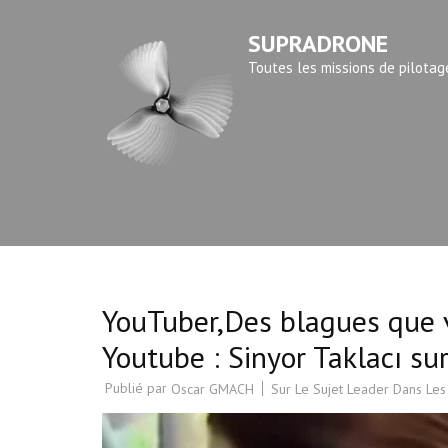
Aller
SUPRADRONE
au
contenu
Toutes les missions de pilotag
(Pressez
Entrée)
YouTuber,Des blagues que vo
Youtube : Sinyor Taklacı su
Publié par
Sur Le Sujet Leader Dans Les
Oscar GMACH