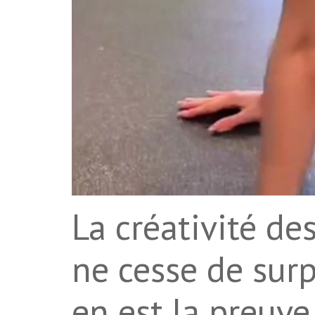
La créativité de
ne cesse de surp
en est la preuve