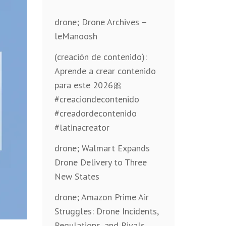
drone; Drone Archives –
leManoosh
(creación de contenido):
Aprende a crear contenido
para este 2026🎀
#creaciondecontenido
#creadordecontenido
#latinacreator
drone; Walmart Expands
Drone Delivery to Three
New States
drone; Amazon Prime Air
Struggles: Drone Incidents,
Regulations, and Rivals