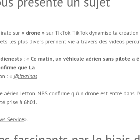
ous présente un sujet
virale sur
« drone »
sur TikTok. TikTok dynamise la création
ts les plus divers prennent vie à travers des vidéos percu
 dienests
: «
Ce matin, un véhicule aérien sans pilote a 
onfirme que La
ion :
«
@ltvzinas
e aérien letton. NBS confirme qu’un drone est entré dans l
été prise à 6h01.
ws Service
».
s fascinants par le biais 