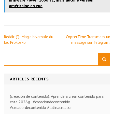
américaine en vue
Navigation
Reddit (*): Magie hivernale du
CopterTime Transmets un
de
lac Prokosko
message sur Telegram.
l’article
Rechercher
ARTICLES RÉCENTS
(creación de contenido): Aprende a crear contenido para
este 2026🎀 #creaciondecontenido
#creadordecontenido #latinacreator