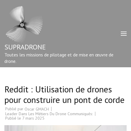
Aller
au
contenu
(Pressez
Entrée)
SUPRADRONE
Toutes les missions de pilotage et de mise en œuvre de
drone.
Reddit : Utilisation de drones
pour construire un pont de corde
Publié par
Oscar GMACH
Leader Dans Les Métiers Du Drone Communiqués:
Publié le
7 mars 2025