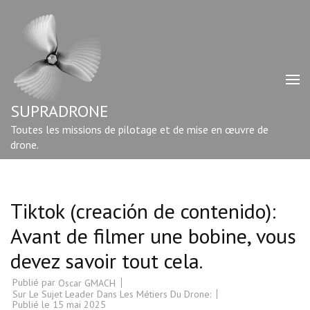
Aller
au
contenu
(Pressez
Entrée)
SUPRADRONE
Toutes les missions de pilotage et de mise en œuvre de
drone.
Tiktok (creación de contenido):
Avant de filmer une bobine, vous
devez savoir tout cela.
Publié par
Oscar GMACH
Sur Le Sujet Leader Dans Les Métiers Du Drone:
Publié le
15 mai 2025