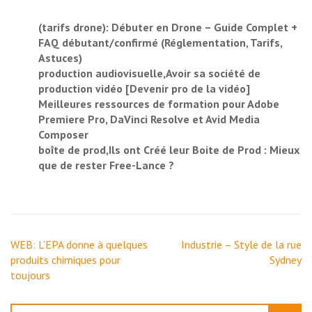
(tarifs drone): Débuter en Drone – Guide Complet +
FAQ débutant/confirmé (Réglementation, Tarifs,
Astuces)
production audiovisuelle,Avoir sa société de
production vidéo [Devenir pro de la vidéo]
Meilleures ressources de formation pour Adobe
Premiere Pro, DaVinci Resolve et Avid Media
Composer
boîte de prod,Ils ont Créé leur Boite de Prod : Mieux
que de rester Free-Lance ?
Navigation
WEB: L’EPA donne à quelques
Industrie – Style de la rue
de
produits chimiques pour
Sydney
l’article
toujours
Rechercher