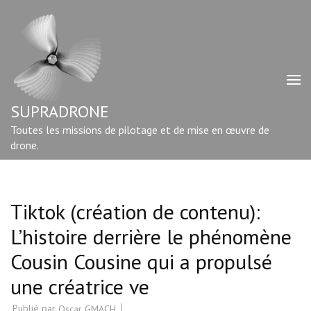
Aller
au
contenu
(Pressez
Entrée)
SUPRADRONE
Toutes les missions de pilotage et de mise en œuvre de
drone.
Tiktok (création de contenu):
L’histoire derrière le phénomène
Cousin Cousine qui a propulsé
une créatrice ve
Publié par
Oscar GMACH