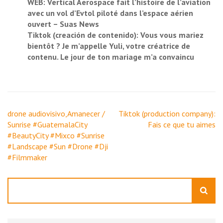
WEB: Vertical Aerospace fait l’histoire de l’aviation
avec un vol d’Evtol piloté dans l’espace aérien
ouvert – Suas News
Tiktok (creación de contenido): Vous vous mariez
bientôt ? Je m’appelle Yuli, votre créatrice de
contenu. Le jour de ton mariage m’a convaincu
Navigation
drone audiovisivo,Amanecer /
Tiktok (production company):
de
Sunrise #GuatemalaCity
Fais ce que tu aimes
l’article
#BeautyCity #Mixco #Sunrise
#Landscape #Sun #Drone #Dji
#Filmmaker
Rechercher