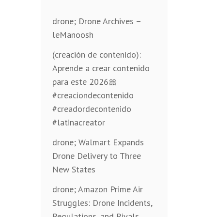
drone; Drone Archives –
leManoosh
(creación de contenido):
Aprende a crear contenido
para este 2026🎀
#creaciondecontenido
#creadordecontenido
#latinacreator
drone; Walmart Expands
Drone Delivery to Three
New States
drone; Amazon Prime Air
Struggles: Drone Incidents,
Regulations, and Rivals