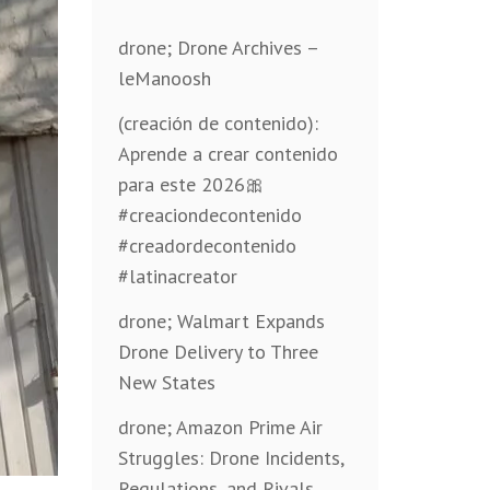
drone; Drone Archives –
leManoosh
(creación de contenido):
Aprende a crear contenido
para este 2026🎀
#creaciondecontenido
#creadordecontenido
#latinacreator
drone; Walmart Expands
Drone Delivery to Three
New States
drone; Amazon Prime Air
Struggles: Drone Incidents,
Regulations, and Rivals