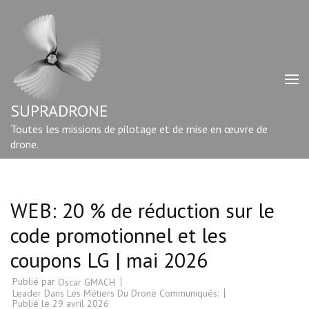
Aller
au
contenu
(Pressez
Entrée)
SUPRADRONE
Toutes les missions de pilotage et de mise en œuvre de
drone.
WEB: 20 % de réduction sur le
code promotionnel et les
coupons LG | mai 2026
Publié par
Oscar GMACH
Leader Dans Les Métiers Du Drone Communiqués:
Publié le
29 avril 2026