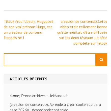
Navigation
Tiktok (YouTubeur): Hugoposé,
creación de contenido,Cette
de
de son vrai prénom Hugo, est
vidéo était tellement bonne
l’article
un créateur de contenu
qu’elle méritait d’être diffusée
français né l
sur les deux réseaux. La série
complète sur Tiktok
Rechercher
ARTICLES RÉCENTS
drone; Drone Archives – leManoosh
(creación de contenido): Aprende a crear contenido para
este 2026🎀 #creaciondecontenido