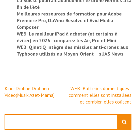
La Suisse pourrait abandonner le drone Hermes à la
fin de l’été
Meilleures ressources de formation pour Adobe
Premiere Pro, DaVinci Resolve et Avid Media
Composer
WEB: Le meilleur iPad à acheter (et certains à
éviter) en 2026 : comparez les Air, Pro et Mini
WEB: QinetiQ intègre des missiles anti-drones aux
Typhoons utilisés au Moyen-Orient – ​​sUAS News
Navigation
Kino-Drohne,Drohnen
WEB: Batteries domestiques :
de
Video(Musik Azet-Mama)
comment elles sont installées
l’article
et combien elles coûtent
Rechercher