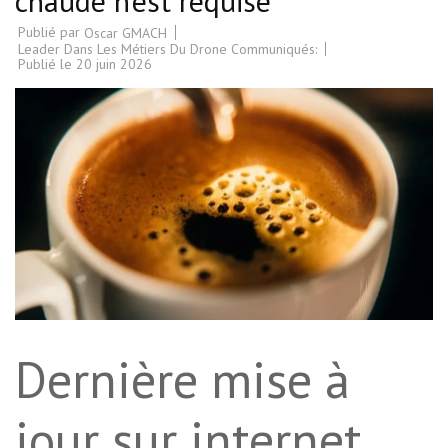
chaude n’est requise
Publié par
Oscar GMACH
Leader Dans Les Métiers Du Drone Communiqués:
Publié le
20 juin 2026
Dernière mise à
jour sur internet