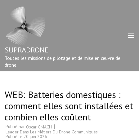
Aller
au
contenu
(Pressez
Entrée)
SUPRADRONE
Toutes les missions de pilotage et de mise en œuvre de
drone.
WEB: Batteries domestiques :
comment elles sont installées et
combien elles coûtent
Publié par
Oscar GMACH
Leader Dans Les Métiers Du Drone Communiqués:
Publié le
20 juin 2026