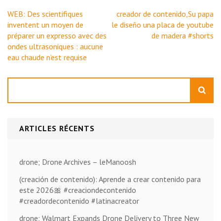
Navigation
WEB: Des scientifiques
creador de contenido,Su papa
de
inventent un moyen de
le diseño una placa de youtube
l’article
préparer un expresso avec des
de madera #shorts
ondes ultrasoniques : aucune
eau chaude n’est requise
Rechercher
ARTICLES RÉCENTS
drone; Drone Archives – leManoosh
(creación de contenido): Aprende a crear contenido para
este 2026🎀 #creaciondecontenido
#creadordecontenido #latinacreator
drone; Walmart Expands Drone Delivery to Three New