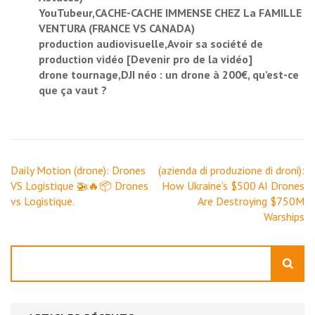
YouTubeur,CACHE-CACHE IMMENSE CHEZ La FAMILLE
VENTURA (FRANCE VS CANADA)
production audiovisuelle,Avoir sa société de
production vidéo [Devenir pro de la vidéo]
drone tournage,DJI néo : un drone à 200€, qu’est-ce
que ça vaut ?
Navigation
Daily Motion (drone): Drones
(azienda di produzione di droni):
de
VS Logistique 🚁🔥📦 Drones
How Ukraine’s $500 AI Drones
l’article
vs Logistique.
Are Destroying $750M
Warships
Rechercher