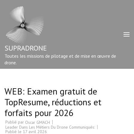
Aller
au
contenu
(Pressez
Entrée)
SUPRADRONE
Toutes les missions de pilotage et de mise en œuvre de
drone.
WEB: Examen gratuit de
TopResume, réductions et
forfaits pour 2026
Publié par
Oscar GMACH
Leader Dans Les Métiers Du Drone Communiqués:
Publié le
17 avril 2026