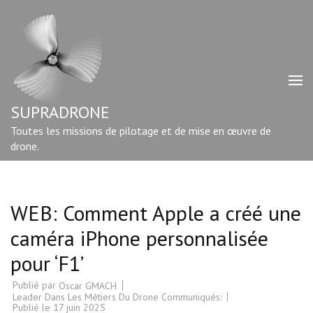
Aller
au
contenu
(Pressez
Entrée)
SUPRADRONE
Toutes les missions de pilotage et de mise en œuvre de
drone.
WEB: Comment Apple a créé une
caméra iPhone personnalisée
pour ‘F1’
Publié par
Oscar GMACH
Leader Dans Les Métiers Du Drone Communiqués:
Publié le
17 juin 2025