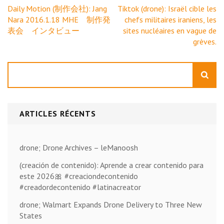
Navigation
Daily Motion (制作会社): Jang
Tiktok (drone): Israël cible les
de
Nara 2016.1.18 MHE 制作発
chefs militaires iraniens, les
l’article
表会 インタビュー
sites nucléaires en vague de
grèves.
Rechercher
ARTICLES RÉCENTS
drone; Drone Archives – leManoosh
(creación de contenido): Aprende a crear contenido para
este 2026🎀 #creaciondecontenido
#creadordecontenido #latinacreator
drone; Walmart Expands Drone Delivery to Three New
States