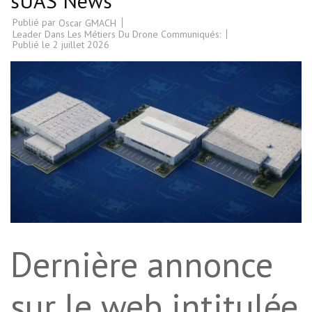
sUAS News
Publié par
Oscar GMACH
Leader Dans Les Métiers Du Drone Communiqués:
Publié le
2 juillet 2026
Dernière annonce
sur le web intitulée