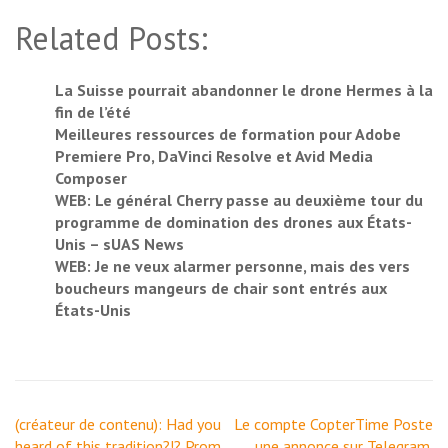
Related Posts:
La Suisse pourrait abandonner le drone Hermes à la
fin de l’été
Meilleures ressources de formation pour Adobe
Premiere Pro, DaVinci Resolve et Avid Media
Composer
WEB: Le général Cherry passe au deuxième tour du
programme de domination des drones aux États-
Unis – sUAS News
WEB: Je ne veux alarmer personne, mais des vers
boucheurs mangeurs de chair sont entrés aux
États-Unis
Navigation
(créateur de contenu): Had you
Le compte CopterTime Poste
de
heard of this tradition?!? Prom
une annonce sur Telegram.