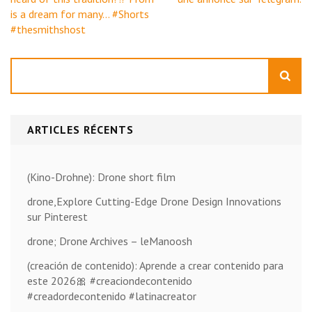
l’article
is a dream for many… #Shorts
#thesmithshost
Rechercher
ARTICLES RÉCENTS
(Kino-Drohne): Drone short film
drone,Explore Cutting-Edge Drone Design Innovations
sur Pinterest
drone; Drone Archives – leManoosh
(creación de contenido): Aprende a crear contenido para
este 2026🎀 #creaciondecontenido
#creadordecontenido #latinacreator