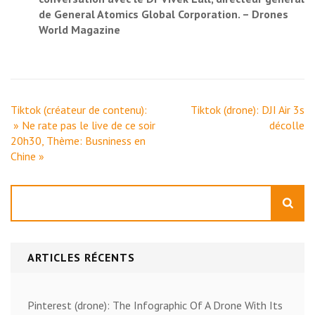
de General Atomics Global Corporation. – Drones
World Magazine
Navigation
Tiktok (créateur de contenu):
Tiktok (drone): DJI Air 3s
de
» Ne rate pas le live de ce soir
décolle
l’article
20h30, Thème: Busniness en
Chine »
Rechercher
ARTICLES RÉCENTS
Pinterest (drone): The Infographic Of A Drone With Its