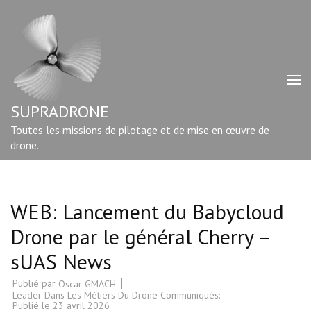
Aller
au
contenu
(Pressez
Entrée)
SUPRADRONE
Toutes les missions de pilotage et de mise en œuvre de
drone.
WEB: Lancement du Babycloud
Drone par le général Cherry –
sUAS News
Publié par
Oscar GMACH
Leader Dans Les Métiers Du Drone Communiqués:
Publié le
23 avril 2026