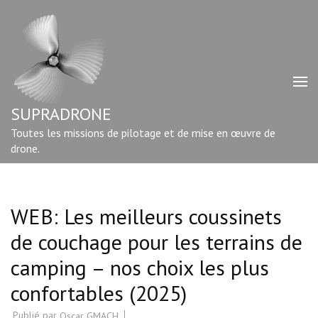
Aller
au
contenu
(Pressez
Entrée)
SUPRADRONE
Toutes les missions de pilotage et de mise en œuvre de
drone.
WEB: Les meilleurs coussinets
de couchage pour les terrains de
camping – nos choix les plus
confortables (2025)
Publié par
Oscar GMACH