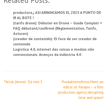
Related Posts:
productora,¡ ASI ARRANCAMOS EL 2025 A PUNTO DE
IR AL BOTE !
(tarifs drone): Débuter en Drone – Guide Complet +
FAQ débutant/confirmé (Réglementation, Tarifs,
Astuces)
(creador de contenido): El foco de ser creador de
contenido
Logística 4.0, internet das coisas e modais não
convencionais: Avanços da indústria 4.0
Navigation
Tiktok (drone): Dji mini 3
Produktionsfirma,Meet an
de
editor at Parapix – a film
l’article
production agency disrupting
time and space!