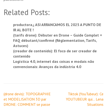
Related Posts:
productora,¡ ASI ARRANCAMOS EL 2025 A PUNTO DE
IR AL BOTE !
(tarifs drone): Débuter en Drone – Guide Complet +
FAQ débutant/confirmé (Réglementation, Tarifs,
Astuces)
(creador de contenido): El foco de ser creador de
contenido
Logística 4.0, internet das coisas e modais não
convencionais: Avanços da indústria 4.0
Navigation
(drone devis): TOPOGRAPHIE
Tiktok (YouTubeur): Ce
de
et MODELISATION 3D par
YOUTUBEUR qui… Lena
l’article
DRONE: COMMENT se passe
Situations