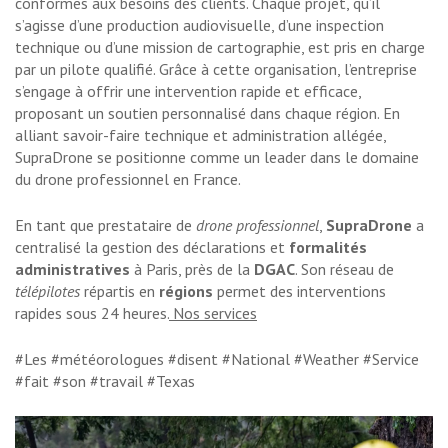
conformes aux besoins des clients. Chaque projet, qu’il
s’agisse d’une production audiovisuelle, d’une inspection
technique ou d’une mission de cartographie, est pris en charge
par un pilote qualifié. Grâce à cette organisation, l’entreprise
s’engage à offrir une intervention rapide et efficace,
proposant un soutien personnalisé dans chaque région. En
alliant savoir-faire technique et administration allégée,
SupraDrone se positionne comme un leader dans le domaine
du drone professionnel en France.
En tant que prestataire de
drone professionnel
,
SupraDrone
a
centralisé la gestion des déclarations et
formalités
administratives
à Paris, près de la
DGAC
. Son réseau de
télépilotes
répartis en
régions
permet des interventions
rapides sous 24 heures.
Nos services
#Les #météorologues #disent #National #Weather #Service
#fait #son #travail #Texas