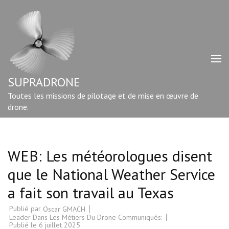
Aller
au
contenu
(Pressez
Entrée)
SUPRADRONE
Toutes les missions de pilotage et de mise en œuvre de
drone.
WEB: Les météorologues disent
que le National Weather Service
a fait son travail au Texas
Publié par
Oscar GMACH
Leader Dans Les Métiers Du Drone Communiqués:
Publié le
6 juillet 2025