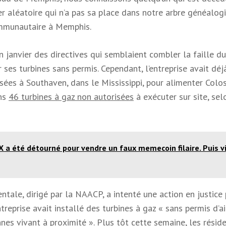
r aléatoire qui n’a pas sa place dans notre arbre généalogi
ommunautaire à Memphis.
 janvier des directives qui semblaient combler la faille d
r ses turbines sans permis. Cependant, l’entreprise avait déj
ées à Southaven, dans le Mississippi, pour alimenter Colos
ins
46 turbines à gaz non autorisées
à exécuter sur site, sel
a été détourné pour vendre un faux memecoin filaire. Puis vi
tale, dirigé par la NAACP, a intenté une action en justice 
reprise avait installé des turbines à gaz « sans permis d’ai
nnes vivant à proximité ». Plus tôt cette semaine, les résid