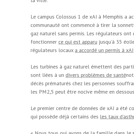
la ville.
Le campus Colossus 1 de xAI à Memphis a ac
communauté ont commencé à tirer la sonnette d
gaz naturel sans permis. Les régulateurs ont 
fonctionner
ce qui est apparu
jusqu’à 35 éolie
régulateurs locaux
a accordé un permis à xAI
Les turbines à gaz naturel émettent des part
sont liées à un
divers problèmes de santé
not
décès prématurés chez les personnes souffra
les PM2,5 peut être nocive même en dessous d
Le premier centre de données de xAI a été c
qui possède déjà certains des
les taux d’ast
« Nous tous qui avons de la famille dans le