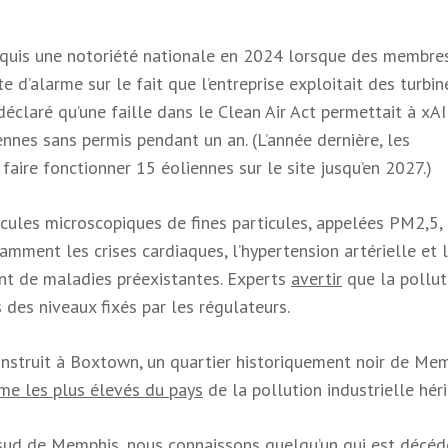
quis une notoriété nationale en 2024 lorsque des membres
’alarme sur le fait que l’entreprise exploitait des turbin
déclaré qu’une faille dans le Clean Air Act permettait à xAI
nnes sans permis pendant un an. (L’année dernière, les
faire fonctionner 15 éoliennes sur le site jusqu’en 2027.)
icules microscopiques de fines particules, appelées PM2,5, 
amment les crises cardiaques, l’hypertension artérielle et 
nt de maladies préexistantes. Experts
avertir
que la pollut
es niveaux fixés par les régulateurs.
onstruit à Boxtown, un quartier historiquement noir de Me
hme les plus élevés du pays
de la pollution industrielle héri
 sud de Memphis, nous connaissons quelqu’un qui est décéd