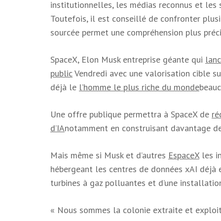
institutionnelles, les médias reconnus et les 
Toutefois, il est conseillé de confronter plu
sourcée permet une compréhension plus précis
SpaceX, Elon Musk
entreprise géante qui
lanc
public
Vendredi avec une valorisation cible sup
déjà le
l’homme le plus riche du monde
beauc
Une offre publique permettra à SpaceX de
ré
d’IA
notamment en construisant davantage de 
Mais même si Musk et d’autres
EspaceX
les i
hébergeant les centres de données xAI déjà en
turbines à gaz polluantes et d’une installati
« Nous sommes la colonie extraite et exploit