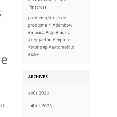
s
Pinterest
problema,No sé de
problema ⚡️ #dembow
#musica #rap #music
#reggaeton #explore
#stuntrap #automobile
de
#bike
ARCHIVES
août 2026
ses
juillet 2026