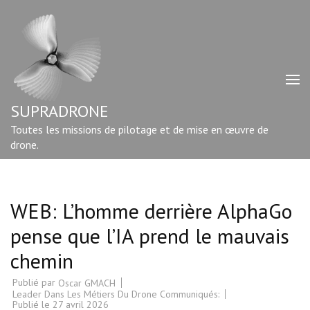
Aller
au
contenu
(Pressez
Entrée)
SUPRADRONE
Toutes les missions de pilotage et de mise en œuvre de
drone.
WEB: L’homme derrière AlphaGo
pense que l’IA prend le mauvais
chemin
Publié par
Oscar GMACH
Leader Dans Les Métiers Du Drone Communiqués:
Publié le
27 avril 2026