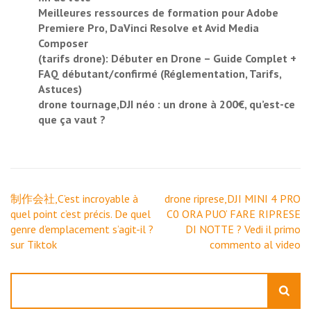
Meilleures ressources de formation pour Adobe
Premiere Pro, DaVinci Resolve et Avid Media
Composer
(tarifs drone): Débuter en Drone – Guide Complet +
FAQ débutant/confirmé (Réglementation, Tarifs,
Astuces)
drone tournage,DJI néo : un drone à 200€, qu’est-ce
que ça vaut ?
Navigation
制作会社,C’est incroyable à
drone riprese,DJI MINI 4 PRO
de
quel point c’est précis. De quel
C0 ORA PUO’ FARE RIPRESE
l’article
genre d’emplacement s’agit-il ?
DI NOTTE ? Vedi il primo
sur Tiktok
commento al video
Rechercher