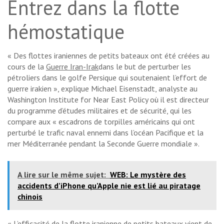
Entrez dans la flotte
hémostatique
« Des flottes iraniennes de petits bateaux ont été créées au
cours de la
Guerre Iran-Irak
dans le but de perturber les
pétroliers dans le golfe Persique qui soutenaient l’effort de
guerre irakien », explique Michael Eisenstadt, analyste au
Washington Institute for Near East Policy où il est directeur
du programme d’études militaires et de sécurité, qui les
compare aux « escadrons de torpilles américains qui ont
perturbé le trafic naval ennemi dans l’océan Pacifique et la
mer Méditerranée pendant la Seconde Guerre mondiale ».
A lire sur le même sujet:
WEB: Le mystère des
accidents d’iPhone qu’Apple nie est lié au piratage
chinois
« L’efficacité de la flotte iranienne de petits bateaux vient de