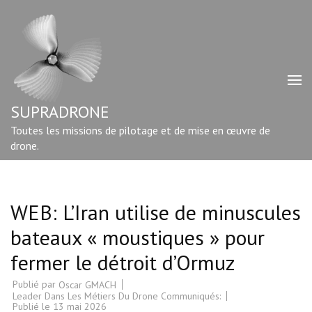
Aller
au
contenu
(Pressez
Entrée)
SUPRADRONE
Toutes les missions de pilotage et de mise en œuvre de
drone.
WEB: L’Iran utilise de minuscules
bateaux « moustiques » pour
fermer le détroit d’Ormuz
Publié par
Oscar GMACH
Leader Dans Les Métiers Du Drone Communiqués:
Publié le
13 mai 2026