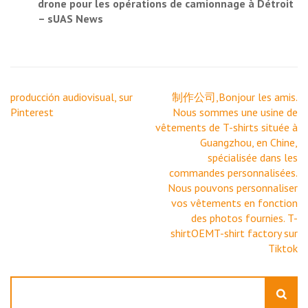
drone pour les opérations de camionnage à Détroit
– sUAS News
Navigation
producción audiovisual, sur
制作公司,Bonjour les amis.
de
Pinterest
Nous sommes une usine de
l’article
vêtements de T-shirts située à
Guangzhou, en Chine,
spécialisée dans les
commandes personnalisées.
Nous pouvons personnaliser
vos vêtements en fonction
des photos fournies. T-
shirtOEMT-shirt factory sur
Tiktok
Rechercher